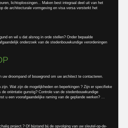
uren, lichtoplossingen... Maken best integraal deel uit van het
op de architecturale vormgeving en visa versa versterkt het
gund en wil u dat alsnog in orde stellen? Onder bepaalde
rafgaandelijk onderzoek van de stedenbouwkundige verordeningen
OP
an uw droompand of bouwgrond om uw architect te contacteren.
ijn. Wat zijn de mogelijkheden en beperkingen ? Zijn er specifieke
s de oriëntatie gunstig? Controle van de stedenbouwkundige
enst u een voorafgaandelijke raming van de geplande werken? …
halig project.? Of bijstand bij de opvolging van uw sleutel-op-de-