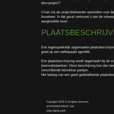
deur-project?
U kan mij als projectbeheerder aanstellen voor de
bouwheer. In dat geval vertrouwt u niet de ontwe
aangestelde team.
PLAATSBESCHRIJV
Een tegensprekelijk opgemaakte plaatsbeschrijvin
goed op een welbepaald ogenblik.
Een plaatsbeschrijving wordt opgemaakt bij de s
(renovatie)werken. Deze beschrijving kan dan lat
verschillende betrokken partijen.
Het belang van een goed gedetailleerde plaatsbes
Copyright 2026 © all rights reserved.
STATIONSSTRAAT 136
2590 BERLAAR