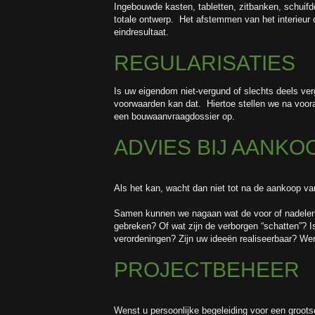
Ingebouwde kasten, tabletten, zitbanken, schuifde
totale ontwerp. Het afstemmen van het interieur 
eindresultaat.
REGULARISATIES
Is uw eigendom niet-vergund of slechts deels ver
voorwaarden kan dat. Hiertoe stellen we na voo
een bouwaanvraagdossier op.
ADVIES BIJ AANKO
Als het kan, wacht dan niet tot na de aankoop v
Samen kunnen we nagaan wat de voor of nadelen z
gebreken? Of wat zijn de verborgen “schatten”? I
verordeningen? Zijn uw ideeën realiseerbaar? W
PROJECTBEHEER
Wenst u persoonlijke begeleiding voor een grootsc