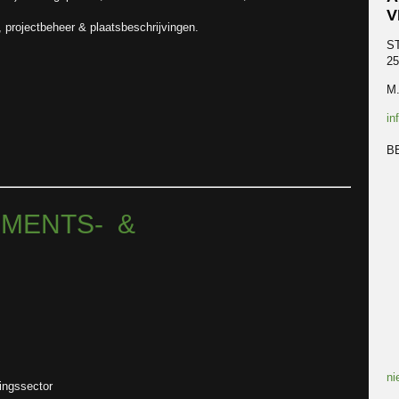
V
, projectbeheer & plaatsbeschrijvingen.
S
2
M.
in
BE
EMENTS- &
ni
tingssector