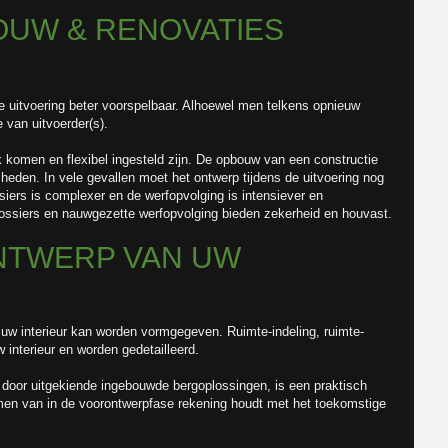
OUW & RENOVATIES
de uitvoering beter voorspelbaar. Alhoewel men telkens opnieuw
van uitvoerder(s).
k komen en flexibel ingesteld zijn. De opbouw van een constructie
mheden. In vele gevallen moet het ontwerp tijdens de uitvoering nog
iers is complexer en de werfopvolging is intensiever en
dossiers en nauwgezette werfopvolging bieden zekerheid en houvast.
NTWERP VAN UW
 uw interieur kan worden vormgegeven. Ruimte-indeling, ruimte-
w interieur en worden gedetailleerd.
 door uitgekiende ingebouwde bergoplossingen, is een praktisch
 men van in de voorontwerpfase rekening houdt met het toekomstige