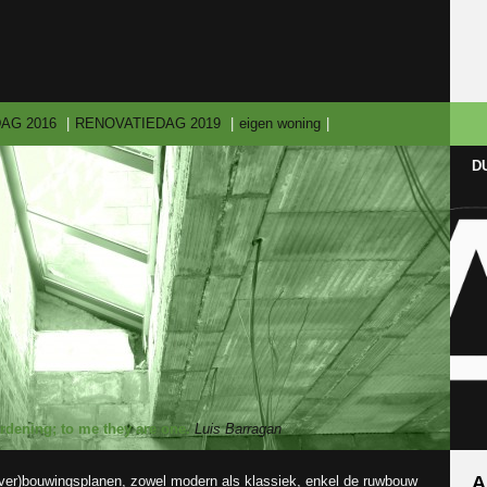
AG 2016
RENOVATIEDAG 2019
eigen woning
D
ardening; to me they are one.
Luis Barragan
A
w (ver)bouwingsplanen, zowel modern als klassiek, enkel de ruwbouw