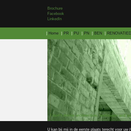
Brochure
Facebook
LinkedIn
Home
PR
PU
PN
BEN
RENOVATIED
I don’t divide architecture, landscape and g
U kan bij mij in de eerste plaats terecht voor u