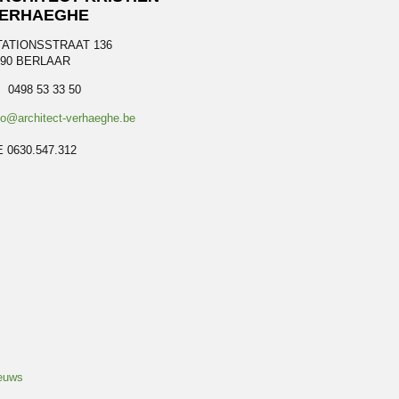
ERHAEGHE
TATIONSSTRAAT 136
590 BERLAAR
 0498 53 33 50
fo@architect-verhaeghe.be
 0630.547.312
euws