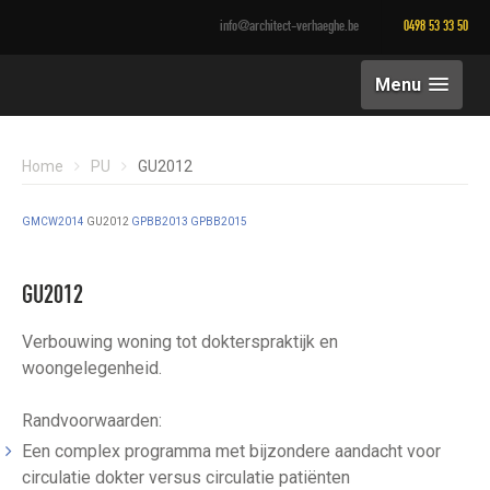
info@architect-verhaeghe.be
0498 53 33 50
Menu
Home
PU
GU2012
GMCW2014
GU2
012
GPBB2013
GPBB2015
GU2012
Verbouwing woning tot dokterspraktijk en
woongelegenheid.
Randvoorwaarden:
Een complex programma met bijzondere aandacht voor
circulatie dokter versus circulatie patiënten