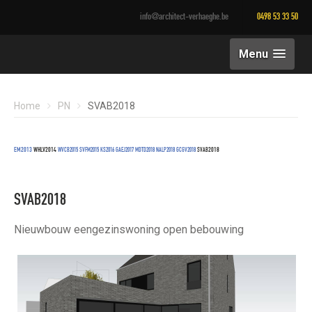
info@architect-verhaeghe.be
0498 53 33 50
Menu
Home
PN
SVAB2018
EM2
013
WHLV2
014
2018
WVCB2015
SVFM2015
KS2016
GAEJ2017
MDTD2018
NALP2018
GCGV2018
SVAB
SVAB2018
Nieuwbouw eengezinswoning open bebouwing